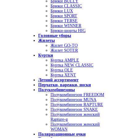
Брюки BULLY
Брюки CLASSIC
Брюки LUX
Брюки SPORT
Брюки TERSE
Брюки WINNER
Брюки-шорты HIG
Головные уборы
Жилеты
Жилет GO-TO
Жилет SOTER
Куртки
Куртка AMPLE
Куртка NEW CLASSIC
Куртка OLE
Куртка XENT
Летний ассортимент
Перчатки, варежки, носки
Полукомбинезоны
Полукомбинезон FREEDOM
Полукомбинезон MUNA
Полукомбинезон RAPTURE
Полукомбинезон SNAKE
Полукомбинезон женский
Rapture-g
Полукомбинезон женский
WOMAN
Поляризационные очки