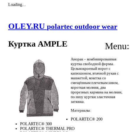
Loading...
OLEY.RU
polartec outdoor wear
Куртка AMPLE
Menu:
Анорак – комбинированная
куртка свободной формы.
Цельнокроеный ворот с
капюшоном, втачной рукав с
манжетой, кокетка со
смещённым плечевым швом,
короткая молния, два
прорезных кармана на молнии,
по низу куртки эластичная
затяжка.
Материалы:
POLARTEC® 200
POLARTEC® 300
POLARTEC® THERMAL PRO