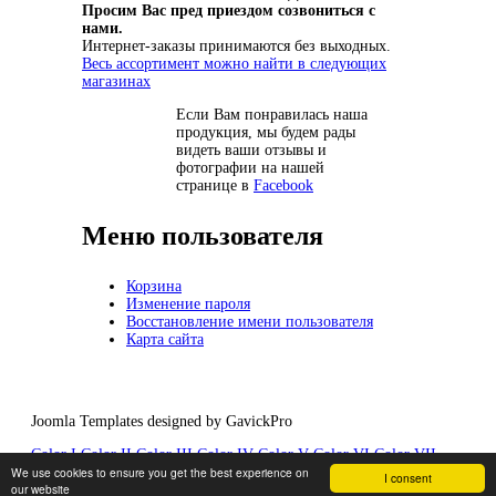
Просим Вас пред приездом созвониться с
нами.
Интернет-заказы принимаются без выходных.
Весь ассортимент можно найти в следующих
магазинах
Если Вам понравилась наша
продукция, мы будем рады
видеть ваши отзывы и
фотографии на нашей
странице в
Facebook
Меню пользователя
Корзина
Изменение пароля
Восстановление имени пользователя
Карта сайта
Joomla Templates designed by GavickPro
Color I
Color II
Color III
Color IV
Color V
Color VI
Color VII
We use cookies to ensure you get the best experience on
Color VIII
Color IX
Color X
I consent
our website
Gavern Framework