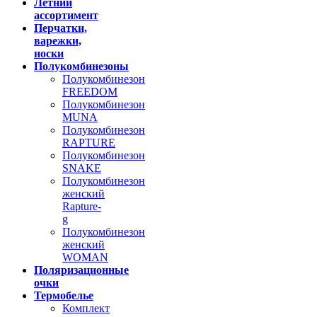
Летний
ассортимент
Перчатки,
варежки,
носки
Полукомбинезоны
Полукомбинезон
FREEDOM
Полукомбинезон
MUNA
Полукомбинезон
RAPTURE
Полукомбинезон
SNAKE
Полукомбинезон
женский
Rapture-
g
Полукомбинезон
женский
WOMAN
Поляризационные
очки
Термобелье
Комплект