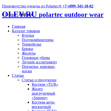
Производство одежды из Polartec®
+7 (499) 341-18-82
OLEY.RU
polartec outdoor wear
0 Item(s) -
0,00 руб
Главная
Каталог товаров
Куртки
Полукомбинезоны
Термобелье
Брюки
Жилеты
Головные уборы
Летний ассортимент
Перчатки, варежки,
носки
Статьи
Статьи о продукции
Костюм «TUR»
Жилет
разгрузочный
«Spinner»
Костюм анти-
москитный