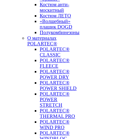
Костюм анти-
москитный
Костюм ЛЕТО
«Волшебный»
плащик DOGD
Полукомбинезоны
О материалах
POLARTEC®
POLARTEC®
CLASSIC
POLARTEC®
FLEECE
POLARTEC®
POWER DRY
POLARTEC®
POWER SHIELD
POLARTEC®
POWER
STRETCH
POLARTEC®
THERMAL PRO
POLARTEC®
WIND PRO
POLARTEC®
WINDBLOC