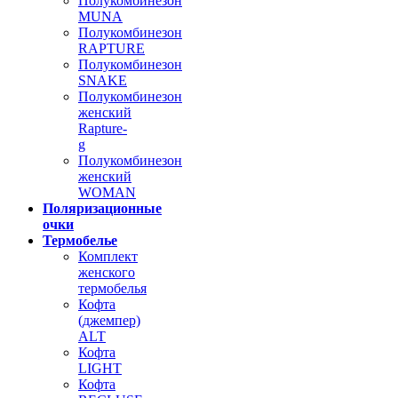
Полукомбинезон
MUNA
Полукомбинезон
RAPTURE
Полукомбинезон
SNAKE
Полукомбинезон
женский
Rapture-
g
Полукомбинезон
женский
WOMAN
Поляризационные
очки
Термобелье
Комплект
женского
термобелья
Кофта
(джемпер)
ALT
Кофта
LIGHT
Кофта