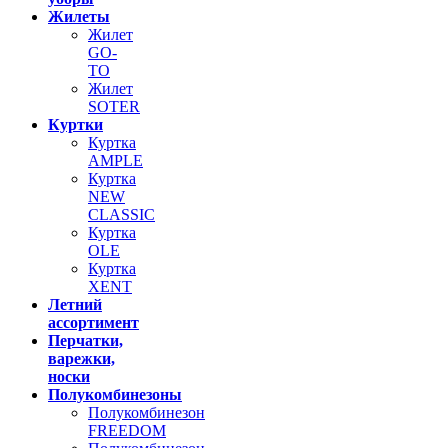
Жилеты
Жилет
GO-
TO
Жилет
SOTER
Куртки
Куртка
AMPLE
Куртка
NEW
CLASSIC
Куртка
OLE
Куртка
XENT
Летний
ассортимент
Перчатки,
варежки,
носки
Полукомбинезоны
Полукомбинезон
FREEDOM