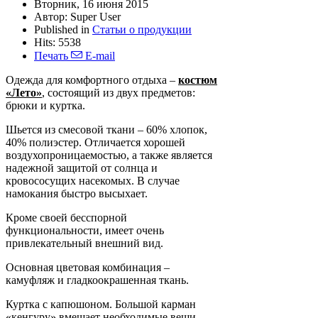
Вторник, 16 июня 2015
Автор:
Super User
Published in
Статьи о продукции
Hits: 5538
Печать
E-mail
Одежда для комфортного отдыха –
костюм
«Лето»
, состоящий из двух предметов:
брюки и куртка.
Шьется из смесовой ткани – 60% хлопок,
40% полиэстер. Отличается хорошей
воздухопроницаемостью, а также является
надежной защитой от солнца и
кровососущих насекомых. В случае
намокания быстро высыхает.
Кроме своей бесспорной
функциональности, имеет очень
привлекательный внешний вид.
Основная цветовая комбинация –
камуфляж и гладкоокрашенная ткань.
Куртка с капюшоном. Большой карман
«кенгуру» вмещает необходимые вещи.