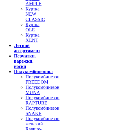
AMPLE
Куртка
NEW
CLASSIC
Куртка
OLE
Куртка
XENT
Летний
ассортимент
Перчатки,
варежки,
носки
Полукомбинезоны
Полукомбинезон
FREEDOM
Полукомбинезон
MUNA
Полукомбинезон
RAPTURE
Полукомбинезон
SNAKE
Полукомбинезон
женский
Rapture-