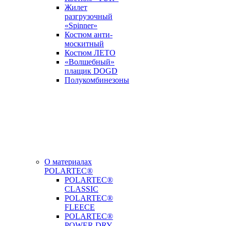
Жилет
разгрузочный
«Spinner»
Костюм анти-
москитный
Костюм ЛЕТО
«Волшебный»
плащик DOGD
Полукомбинезоны
О материалах
POLARTEC®
POLARTEC®
CLASSIC
POLARTEC®
FLEECE
POLARTEC®
POWER DRY