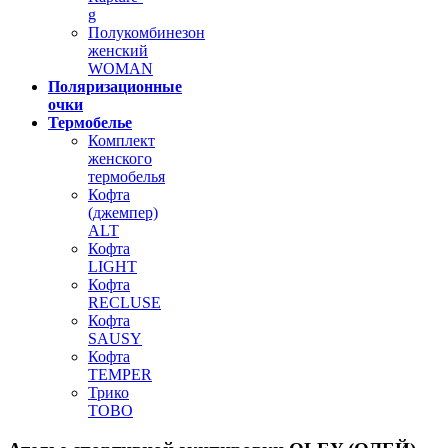
g
Полукомбинезон
женский
WOMAN
Поляризационные
очки
Термобелье
Комплект
женского
термобелья
Кофта
(джемпер)
ALT
Кофта
LIGHT
Кофта
RECLUSE
Кофта
SAUSY
Кофта
TEMPER
Трико
TOBO